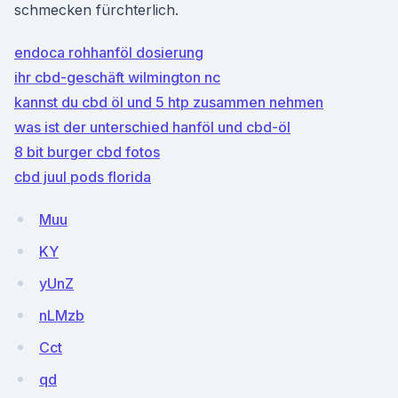
schmecken fürchterlich.
endoca rohhanföl dosierung
ihr cbd-geschäft wilmington nc
kannst du cbd öl und 5 htp zusammen nehmen
was ist der unterschied hanföl und cbd-öl
8 bit burger cbd fotos
cbd juul pods florida
Muu
KY
yUnZ
nLMzb
Cct
qd